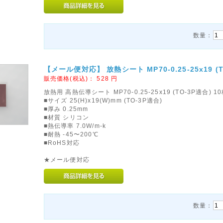
数量：
【メール便対応】 放熱シート MP70-0.25-25x19 (
販売価格(税込)：
528
円
放熱用 高熱伝導シート MP70-0.25-25x19 (TO-3P適合) 
■サイズ 25(H)x19(W)mm (TO-3P適合)
■厚み 0.25mm
■材質 シリコン
■熱伝導率 7.0W/m-k
■耐熱 -45〜200℃
■RoHS対応
★メール便対応
数量：