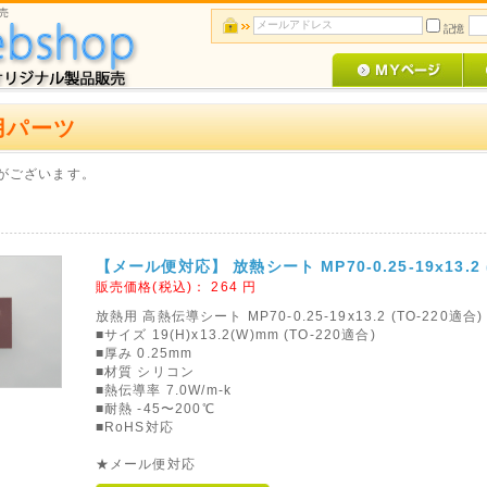
売
記憶
用パーツ
がございます。
【メール便対応】 放熱シート MP70-0.25-19x13.2 
販売価格(税込)：
264
円
放熱用 高熱伝導シート MP70-0.25-19x13.2 (TO-220適合
■サイズ 19(H)x13.2(W)mm (TO-220適合)
■厚み 0.25mm
■材質 シリコン
■熱伝導率 7.0W/m-k
■耐熱 -45〜200℃
■RoHS対応
★メール便対応