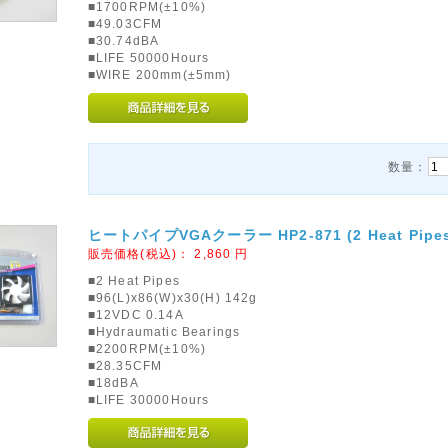
■1700RPM(±10%)
■49.03CFM
■30.74dBA
■LIFE 50000Hours
■WIRE 200mm(±5mm)
数量：
ヒートパイプVGAクーラー HP2-871 (2 Heat Pipe
販売価格(税込)：
2,860
円
■2 Heat Pipes
■96(L)x86(W)x30(H) 142g
■12VDC 0.14A
■Hydraumatic Bearings
■2200RPM(±10%)
■28.35CFM
■18dBA
■LIFE 30000Hours