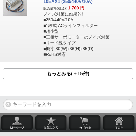
10EAX1 (250/440V/10A)
1,760
円
販売価格(税込):
ノイズ対策に効果的!
■250/440V/10A
■1段式 ACラインフィルター
■超小型
■三相サーボモーターのノイズ対策
■リード線タイプ
■概寸 80(W)x36(H)x85(D)
■RoHS対応
もっとみる(＋15件)