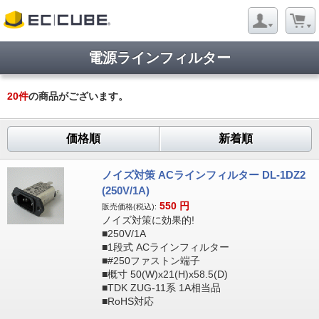
電源ラインフィルター
20
件
の商品がございます。
価格順
新着順
ノイズ対策 ACラインフィルター DL-1DZ2
(250V/1A)
550
円
販売価格(税込):
ノイズ対策に効果的!
■250V/1A
■1段式 ACラインフィルター
■#250ファストン端子
■概寸 50(W)x21(H)x58.5(D)
■TDK ZUG-11系 1A相当品
■RoHS対応