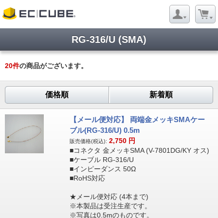
RG-316/U (SMA)
20
件
の商品がございます。
価格順
新着順
【メール便対応】 両端金メッキSMAケー
ブル(RG-316/U) 0.5m
2,750
円
販売価格(税込):
■コネクタ 金メッキSMA (V-7801DG/KY オス)
■ケーブル RG-316/U
■インピーダンス 50Ω
■RoHS対応
★メール便対応 (4本まで)
※本製品は受注生産です。
※写真は0.5mのものです。