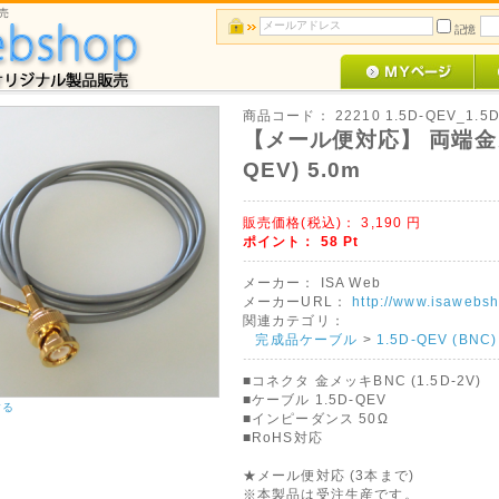
売
記憶
商品コード：
22210 1.5D-QEV_1.5
【メール便対応】 両端金メ
QEV) 5.0m
販売価格(税込)：
3,190
円
ポイント：
58
Pt
メーカー：
ISA Web
メーカーURL：
http://www.isawebsh
関連カテゴリ：
完成品ケーブル
>
1.5D-QEV (BNC)
■コネクタ 金メッキBNC (1.5D-2V)
■ケーブル 1.5D-QEV
する
■インピーダンス 50Ω
■RoHS対応
★メール便対応 (3本まで)
※本製品は受注生産です。