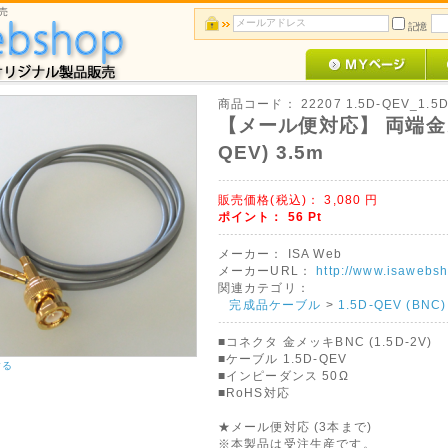
売
記憶
商品コード：
22207 1.5D-QEV_1.5
【メール便対応】 両端金メ
QEV) 3.5m
販売価格(税込)：
3,080
円
ポイント：
56
Pt
メーカー：
ISA Web
メーカーURL：
http://www.isawebsh
関連カテゴリ：
完成品ケーブル
>
1.5D-QEV (BNC)
■コネクタ 金メッキBNC (1.5D-2V)
■ケーブル 1.5D-QEV
する
■インピーダンス 50Ω
■RoHS対応
★メール便対応 (3本まで)
※本製品は受注生産です。