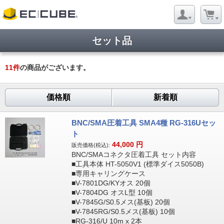
セット品
11
件
の商品がございます。
価格順
新着順
BNC/SMA圧着工具 SMA4種 RG-316Uセッ
ト
44,000
円
販売価格(税込):
BNC/SMAコネクタ圧着工具 セット内容
■工具本体 HT-5050V1 (標準ダイス5050B)
■専用キャリングケース
■V-7801DG/KYオス 20個
■V-7804DG オスL型 10個
■V-7845G/S0.5メス(基板) 20個
■V-7845RG/S0.5メス(基板) 10個
■RG-316/U 10m x 2本