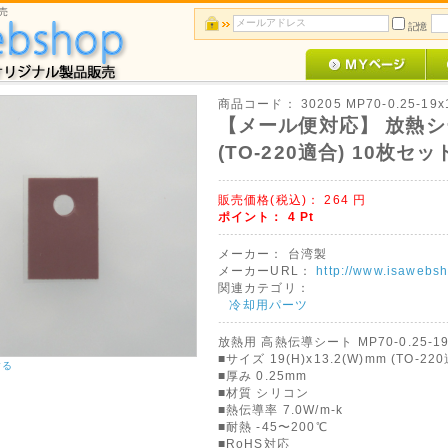
売
記憶
商品コード：
30205 MP70-0.25-19x
【メール便対応】 放熱シート 
(TO-220適合) 10枚セッ
販売価格(税込)：
264
円
ポイント：
4
Pt
メーカー：
台湾製
メーカーURL：
http://www.isawebsh
関連カテゴリ：
冷却用パーツ
放熱用 高熱伝導シート MP70-0.25-19x
■サイズ 19(H)x13.2(W)mm (TO-22
する
■厚み 0.25mm
■材質 シリコン
■熱伝導率 7.0W/m-k
■耐熱 -45〜200℃
■RoHS対応