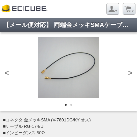
【メール便対応】 両端金メッキSMAケーブル(RG-174/U) 3.0m
<
>
■コネクタ 金メッキSMA (V-7801DG/KY オス)
■ケーブル RG-174/U
■インピーダンス 50Ω