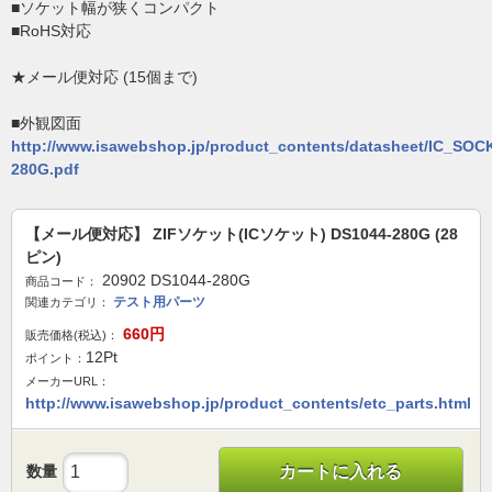
■ソケット幅が狭くコンパクト
■RoHS対応
★メール便対応 (15個まで)
■外観図面
http://www.isawebshop.jp/product_contents/datasheet/IC_SO
280G.pdf
【メール便対応】 ZIFソケット(ICソケット) DS1044-280G (28
ピン)
20902 DS1044-280G
商品コード：
テスト用パーツ
関連カテゴリ：
660
円
販売価格(税込)：
12
Pt
ポイント：
メーカーURL：
http://www.isawebshop.jp/product_contents/etc_parts.html
数量
カートに入れる